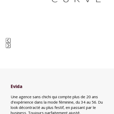
buttons
Press
escape
to
go
to
the
Evida
first
slide
Une agence sans chichi qui compte plus de 20 ans
d’expérience dans la mode féminine, du 34 au 56. Du
look décontracté au plus festif, en passant par le
business. Toujours parfaitement ajusté.