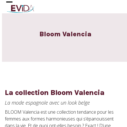
Skip
Open
Close
to
content
mobile
mobile
menu
menu
Bloom Valencia
La collection Bloom Valencia
La mode espagnole avec un look belge
BLOOM Valencia est une collection tendance pour les
femmes aux formes harmonieuses qui s’épanouissent
dans la vie. Et de quoi ont-elles besoin ? Exact ! D’une