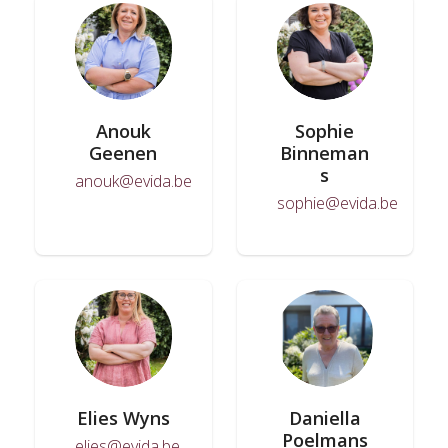
Anouk
Sophie
Geenen
Binneman
s
anouk@evida.be
sophie@evida.be
Elies Wyns
Daniella
Poelmans
elies@evida.be